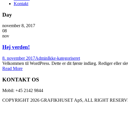
Kontakt
Day
november 8, 2017
08
nov
Hej verden!
8. november 2017
Admin
Ikke-kategoriseret
Velkommen til WordPress. Dette er dit første indlæg. Rediger eller slet
Read More
KONTAKT OS
Mobil: +45 2142 9844
COPYRIGHT 2026 GRAFIKHUSET ApS, ALL RIGHT RESER